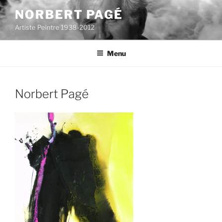
Aller
NORBERT PAGÉ
au
Artiste Peintre 1938-2012
contenu
principal
Menu
Norbert Pagé