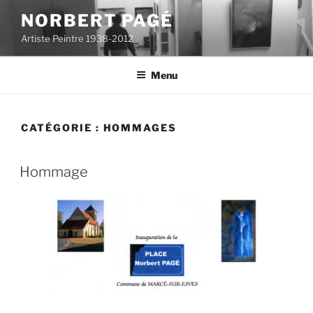
Aller
NORBERT PAGÉ
au
Artiste Peintre 1938-2012
contenu
principal
Menu
CATÉGORIE :
HOMMAGES
Hommage